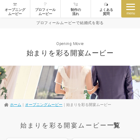
オープニング
プロフィール
制作の
よくある
menu
ムービー
ムービー
流れ
質問
プロフィールムービーで結婚式を彩る
Opening Movie
始まりを彩る開宴ムービー
ホーム
｜
オープニングムービー
｜
始まりを彩る開宴ムービー
始まりを彩る開宴ムービー
一覧