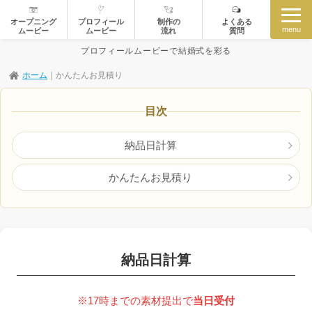
オープニング
プロフィール
制作の
よくある
menu
ムービー
ムービー
流れ
質問
プロフィールムービーで結婚式を彩る
ホーム
｜
かんたんお見積り
目次
納品日計算
かんたんお見積り
納品日計算
※17時までの素材提出で
当日受付