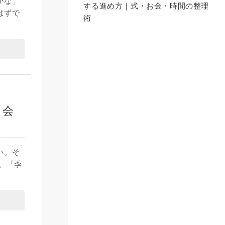
かな」
する進め方｜式・お金・時間の整理
はずで
術
・会
い。そ
、「季