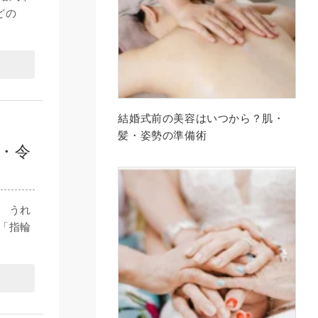
どの
結婚式前の美容はいつから？肌・
髪・姿勢の準備術
・令
 うれ
「指輪