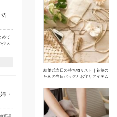
・持
とめて
の少人
結婚式当日の持ち物リスト｜花嫁の
ための当日バッグとお守りアイテム
新婦・
婚式準