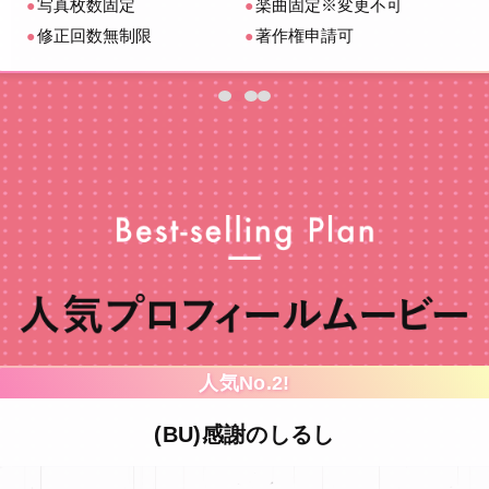
楽曲固定※変更不可
写真枚数固定
著作権申請可
修正回数無制限
気No.2!
ス
)感謝のしるし