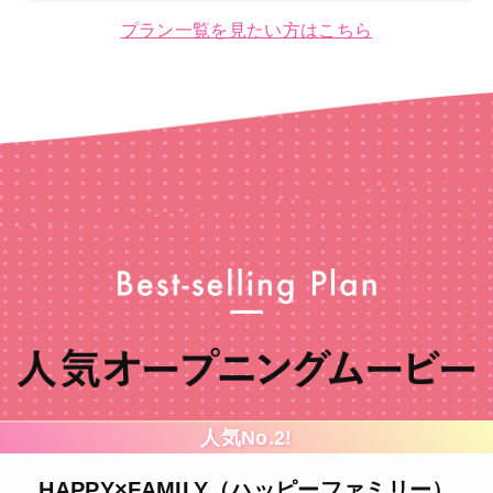
プラン一覧を見たい方はこちら
さらなるイチオシポイント！
人気プラン紹介
注文の流れ
気No.2!
ス
LY（ハッピーファミリー）
The Greate