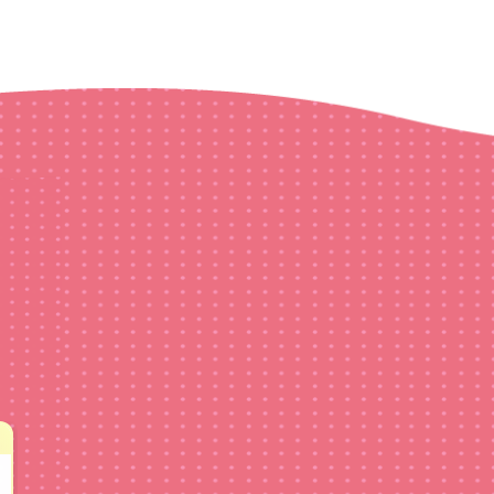
タッフオススメ!
st Show（グレイテストショー）
YO