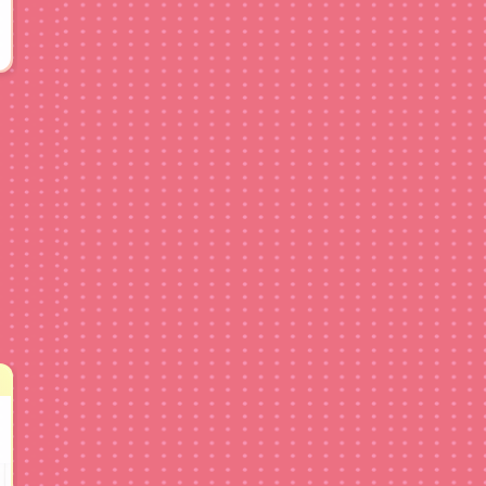
写真枚数固定
楽曲固定※変更不可
修正回数無制限
著作権申請可
タッフオススメ!
STORY
(BU)コ