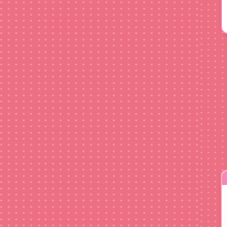
楽曲固定※変更不可
写真枚数固定
著作権申請可
修正回数無制限
.1!
人
ism「115万キロのフィル
(BU
」