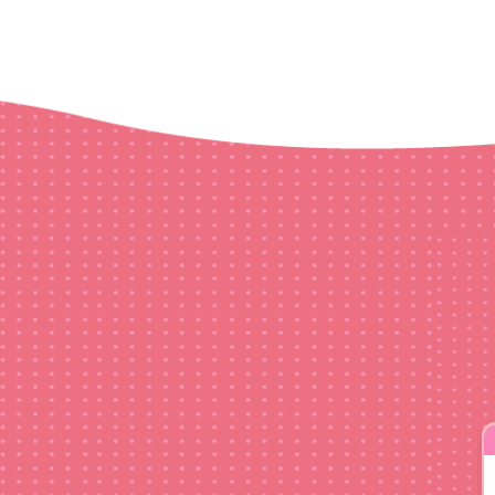
.1!
人
アー!」Ver.
HAPPY×FAMI